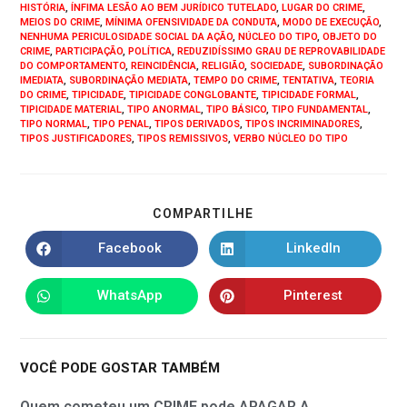
HISTÓRIA
,
ÍNFIMA LESÃO AO BEM JURÍDICO TUTELADO
,
LUGAR DO CRIME
,
MEIOS DO CRIME
,
MÍNIMA OFENSIVIDADE DA CONDUTA
,
MODO DE EXECUÇÃO
,
NENHUMA PERICULOSIDADE SOCIAL DA AÇÃO
,
NÚCLEO DO TIPO
,
OBJETO DO
CRIME
,
PARTICIPAÇÃO
,
POLÍTICA
,
REDUZIDÍSSIMO GRAU DE REPROVABILIDADE
DO COMPORTAMENTO
,
REINCIDÊNCIA
,
RELIGIÃO
,
SOCIEDADE
,
SUBORDINAÇÃO
IMEDIATA
,
SUBORDINAÇÃO MEDIATA
,
TEMPO DO CRIME
,
TENTATIVA
,
TEORIA
DO CRIME
,
TIPICIDADE
,
TIPICIDADE CONGLOBANTE
,
TIPICIDADE FORMAL
,
TIPICIDADE MATERIAL
,
TIPO ANORMAL
,
TIPO BÁSICO
,
TIPO FUNDAMENTAL
,
TIPO NORMAL
,
TIPO PENAL
,
TIPOS DERIVADOS
,
TIPOS INCRIMINADORES
,
TIPOS JUSTIFICADORES
,
TIPOS REMISSIVOS
,
VERBO NÚCLEO DO TIPO
COMPARTILHE
Facebook
LinkedIn
WhatsApp
Pinterest
VOCÊ PODE GOSTAR TAMBÉM
Quem cometeu um CRIME pode APAGAR A