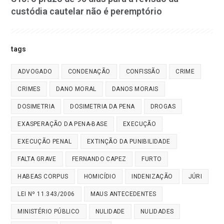
custódia cautelar não é peremptório
tags
ADVOGADO
CONDENAÇÃO
CONFISSÃO
CRIME
CRIMES
DANO MORAL
DANOS MORAIS
DOSIMETRIA
DOSIMETRIA DA PENA
DROGAS
EXASPERAÇÃO DA PENA-BASE
EXECUÇÃO
EXECUÇÃO PENAL
EXTINÇÃO DA PUNIBILIDADE
FALTA GRAVE
FERNANDO CAPEZ
FURTO
HABEAS CORPUS
HOMICÍDIO
INDENIZAÇÃO
JÚRI
LEI Nº 11.343/2006
MAUS ANTECEDENTES
MINISTÉRIO PÚBLICO
NULIDADE
NULIDADES