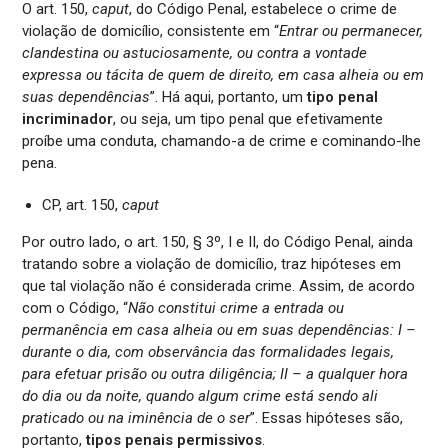
O art. 150,
caput
, do Código Penal, estabelece o crime de
violação de domicílio, consistente em “
Entrar ou permanecer,
clandestina ou astuciosamente, ou contra a vontade
expressa ou tácita de quem de direito, em casa alheia ou em
suas dependências
”. Há aqui, portanto, um
tipo penal
incriminador
, ou seja, um tipo penal que efetivamente
proíbe uma conduta, chamando-a de crime e cominando-lhe
pena.
CP, art. 150,
caput
Por outro lado, o art. 150, § 3º, I e II, do Código Penal, ainda
tratando sobre a violação de domicílio, traz hipóteses em
que tal violação não é considerada crime. Assim, de acordo
com o Código, “
Não constitui crime a entrada ou
permanência em casa alheia ou em suas dependências: I –
durante o dia, com observância das formalidades legais,
para efetuar prisão ou outra diligência; II – a qualquer hora
do dia ou da noite, quando algum crime está sendo ali
praticado ou na iminência de o ser
”. Essas hipóteses são,
portanto,
tipos penais permissivos
.