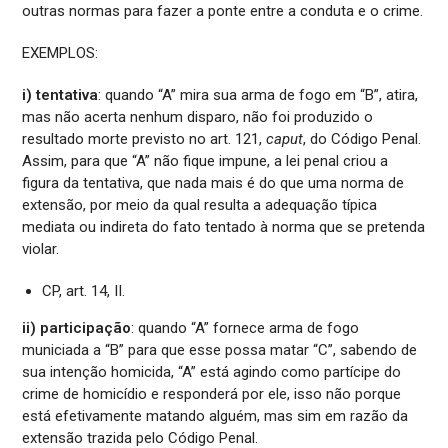
outras normas para fazer a ponte entre a conduta e o crime.
EXEMPLOS:
i) tentativa
: quando “A” mira sua arma de fogo em “B”, atira,
mas não acerta nenhum disparo, não foi produzido o
resultado morte previsto no art. 121,
caput
, do Código Penal.
Assim, para que “A” não fique impune, a lei penal criou a
figura da tentativa, que nada mais é do que uma norma de
extensão, por meio da qual resulta a adequação típica
mediata ou indireta do fato tentado à norma que se pretenda
violar.
CP, art. 14, II.
ii) participação
: quando “A” fornece arma de fogo
municiada a “B” para que esse possa matar “C”, sabendo de
sua intenção homicida, “A” está agindo como partícipe do
crime de homicídio e responderá por ele, isso não porque
está efetivamente matando alguém, mas sim em razão da
extensão trazida pelo Código Penal.