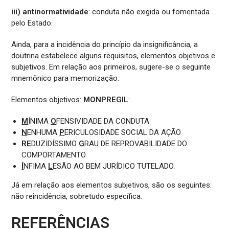
iii) antinormatividade
: conduta não exigida ou fomentada
pelo Estado.
Ainda, para a incidência do princípio da insignificância, a
doutrina estabelece alguns requisitos, elementos objetivos e
subjetivos. Em relação aos primeiros, sugere-se o seguinte
mnemônico para memorização:
Elementos objetivos:
MONPREGIL
:
M
ÍNIMA
O
FENSIVIDADE DA CONDUTA
N
ENHUMA
P
ERICULOSIDADE SOCIAL DA AÇÃO
RE
DUZIDÍSSIMO
G
RAU DE REPROVABILIDADE DO
COMPORTAMENTO
Í
NFIMA
L
ESÃO AO BEM JURÍDICO TUTELADO.
Já em relação aos elementos subjetivos, são os seguintes:
não reincidência, sobretudo específica.
REFERÊNCIAS