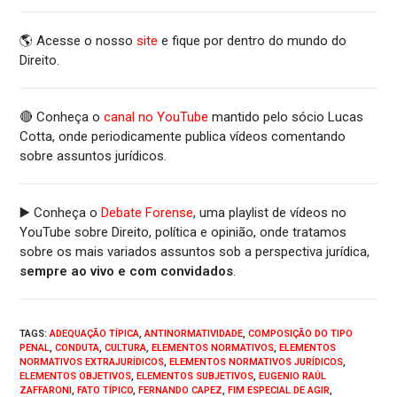
🌎 Acesse o nosso
site
e fique por dentro do mundo do
Direito.
🔴 Conheça o
canal no YouTube
mantido pelo sócio Lucas
Cotta, onde periodicamente publica vídeos comentando
sobre assuntos jurídicos.
▶️ Conheça o
Debate Forense
, uma playlist de vídeos no
YouTube sobre Direito, política e opinião, onde tratamos
sobre os mais variados assuntos sob a perspectiva jurídica,
sempre ao vivo e com convidados
.
TAGS
:
ADEQUAÇÃO TÍPICA
,
ANTINORMATIVIDADE
,
COMPOSIÇÃO DO TIPO
PENAL
,
CONDUTA
,
CULTURA
,
ELEMENTOS NORMATIVOS
,
ELEMENTOS
NORMATIVOS EXTRAJURÍDICOS
,
ELEMENTOS NORMATIVOS JURÍDICOS
,
ELEMENTOS OBJETIVOS
,
ELEMENTOS SUBJETIVOS
,
EUGENIO RAÚL
ZAFFARONI
,
FATO TÍPICO
,
FERNANDO CAPEZ
,
FIM ESPECIAL DE AGIR
,